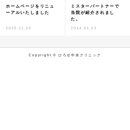
ホームページをリニュ
ミスターパートナーで
採用情報
ーアルいたしました
当院が紹介されまし
た。
お知らせ
2025.11.20
2014.01.23
お問い合わせ
Copyright © ひろせ中央クリニック
お電話
アクセス